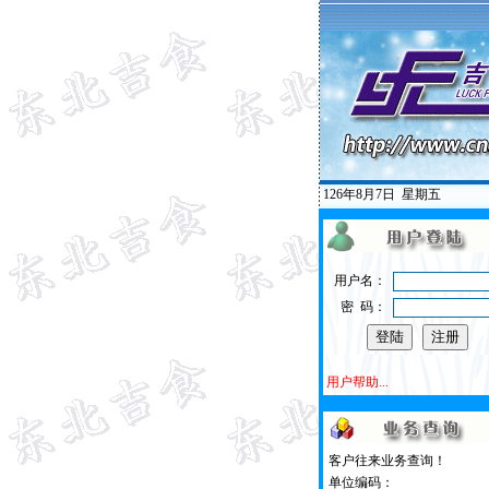
126年8月7日
星期五
用户名：
密 码：
用户帮助...
客户往来业务查询！
单位编码：