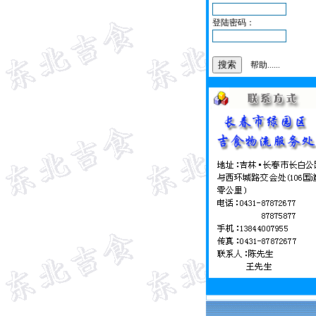
登陆密码：
帮助......