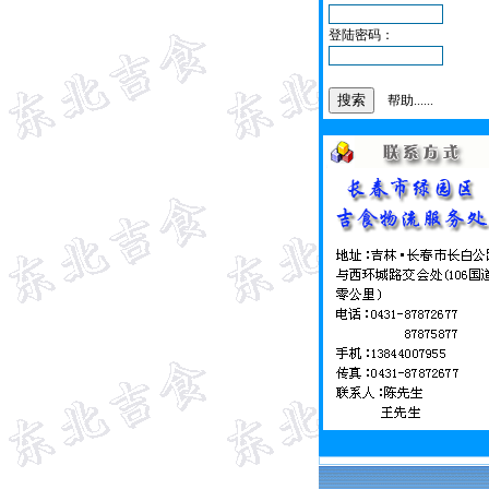
登陆密码：
帮助......