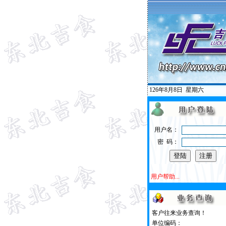
126年8月8日
星期六
用户名：
密 码：
用户帮助...
客户往来业务查询！
单位编码：