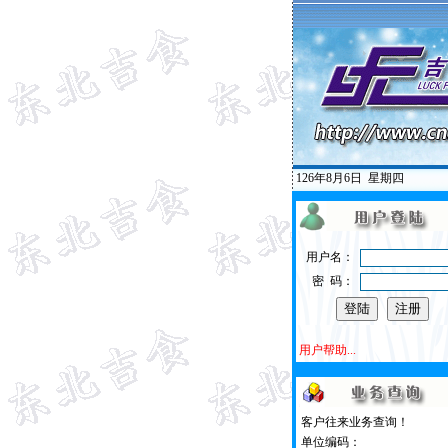
126年8月6日
星期四
用户名：
密 码：
用户帮助...
客户往来业务查询！
单位编码：