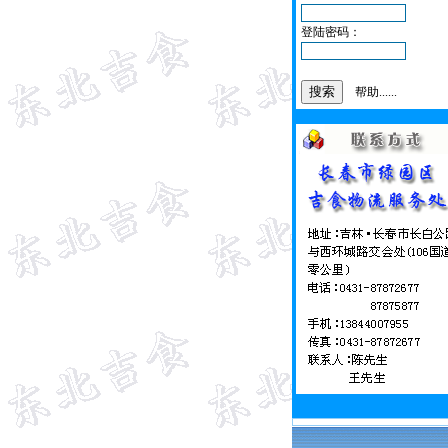
登陆密码：
帮助......