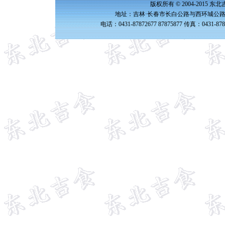
版权所有 © 2004-2015 
地址：吉林·长春市长白公路与西环城公路交
电话：0431-87872677 87875877 传真：0431-87