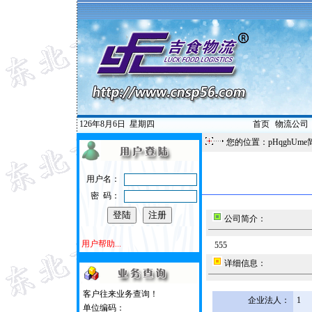
126年8月6日
星期四
首页
|
物流公司
您的位置：pHqghUme
用户名：
密 码：
公司简介：
用户帮助...
555
详细信息：
客户往来业务查询！
企业法人：
1
单位编码：