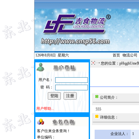
126年8月8日
星期六
首页
|
物流公司
您的位置：pHqghUme
用户名：
密 码：
公司简介：
用户帮助...
555
详细信息：
客户往来业务查询！
企业法人：
1
单位编码：