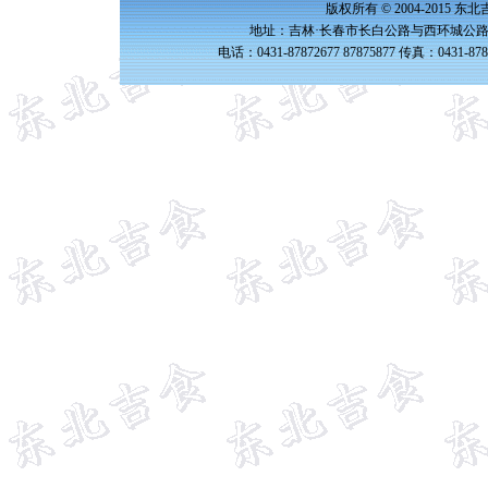
版权所有 © 2004-2015 
地址：吉林·长春市长白公路与西环城公路交
电话：0431-87872677 87875877 传真：0431-87