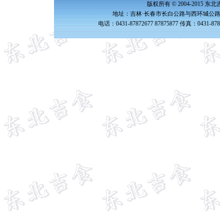
版权所有 © 2004-2015 
地址：吉林·长春市长白公路与西环城公路交
电话：0431-87872677 87875877 传真：0431-87