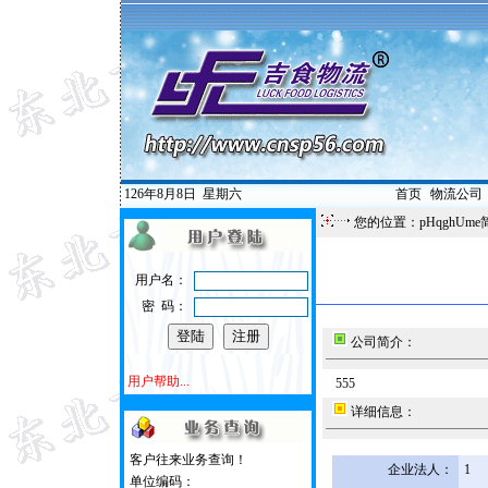
126年8月8日
星期六
首页
|
物流公司
您的位置：pHqghUme
用户名：
密 码：
公司简介：
用户帮助...
555
详细信息：
客户往来业务查询！
企业法人：
1
单位编码：