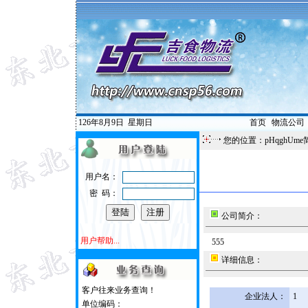
126年8月9日
星期日
首页
|
物流公司
您的位置：pHqghUme
用户名：
密 码：
公司简介：
用户帮助...
555
详细信息：
客户往来业务查询！
企业法人：
1
单位编码：