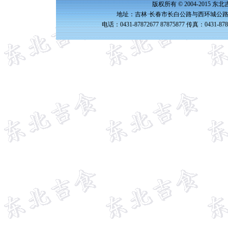
版权所有 © 2004-2015 
地址：吉林·长春市长白公路与西环城公路交
电话：0431-87872677 87875877 传真：0431-87