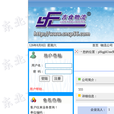
126年8月8日
星期六
首页
|
物流公司
您的位置：pHqghUme
用户名：
密 码：
公司简介：
用户帮助...
555
详细信息：
客户往来业务查询！
企业法人：
1
单位编码：