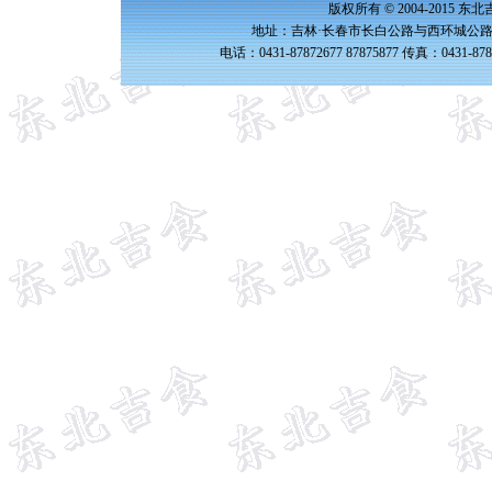
版权所有 © 2004-2015 
地址：吉林·长春市长白公路与西环城公路交
电话：0431-87872677 87875877 传真：0431-87