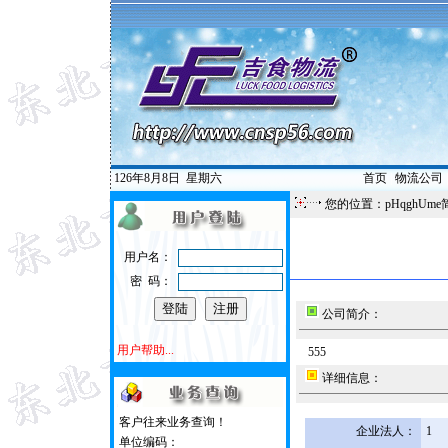
126年8月8日
星期六
首页
|
物流公司
您的位置：pHqghUme
用户名：
密 码：
公司简介：
用户帮助...
555
详细信息：
客户往来业务查询！
企业法人：
1
单位编码：