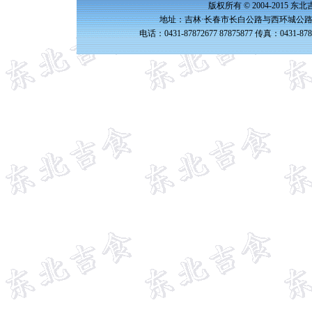
版权所有 © 2004-2015 
地址：吉林·长春市长白公路与西环城公路交
电话：0431-87872677 87875877 传真：0431-87