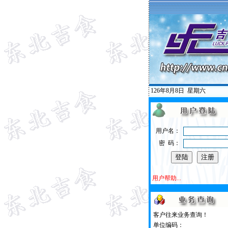
126年8月8日
星期六
用户名：
密 码：
用户帮助...
客户往来业务查询！
单位编码：