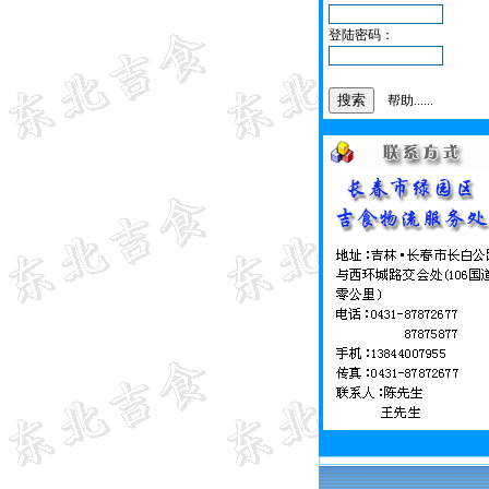
登陆密码：
帮助......