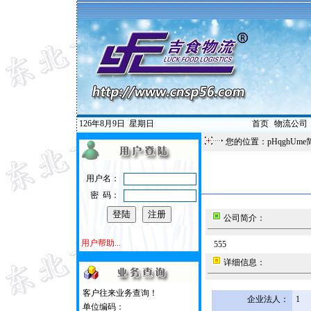
126年8月9日
星期日
首页
|
物流公司
您的位置：pHqghUme
用户名：
密 码：
公司简介：
用户帮助...
555
详细信息：
客户往来业务查询！
企业法人：
1
单位编码：