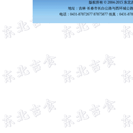
版权所有 © 2004-2015 
地址：吉林·长春市长白公路与西环城公路交
电话：0431-87872677 87875877 传真：0431-87