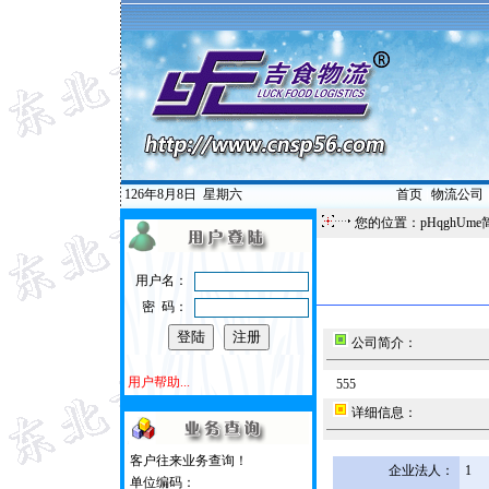
126年8月8日
星期六
首页
|
物流公司
您的位置：pHqghUme
用户名：
密 码：
公司简介：
用户帮助...
555
详细信息：
客户往来业务查询！
企业法人：
1
单位编码：