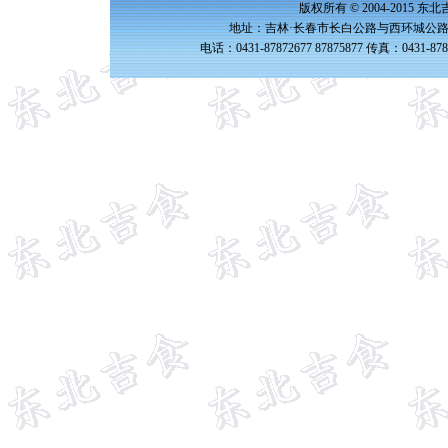
版权所有 © 2004-2015 
地址：吉林·长春市长白公路与西环城公路交
电话：0431-87872677 87875877 传真：0431-87