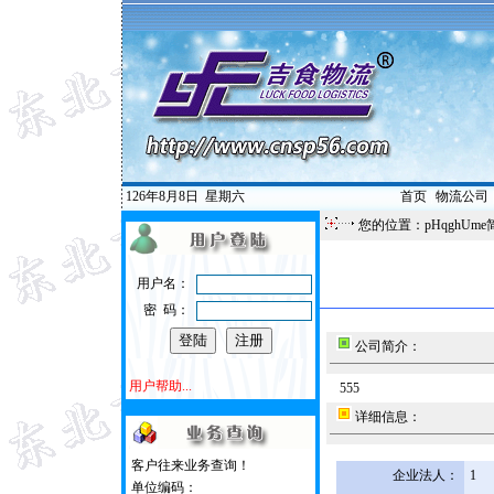
126年8月8日
星期六
首页
|
物流公司
您的位置：pHqghUme
用户名：
密 码：
公司简介：
用户帮助...
555
详细信息：
客户往来业务查询！
企业法人：
1
单位编码：