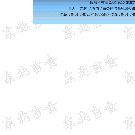
版权所有 © 2004-2015 
地址：吉林·长春市长白公路与西环城公路交
电话：0431-87872677 87875877 传真：0431-87