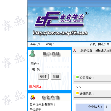
126年8月7日
星期五
首页
|
物流公司
您的位置：pHqghUme
用户名：
密 码：
公司简介：
用户帮助...
555
详细信息：
客户往来业务查询！
企业法人：
1
单位编码：