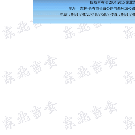
版权所有 © 2004-2015 
地址：吉林·长春市长白公路与西环城公路交
电话：0431-87872677 87875877 传真：0431-87