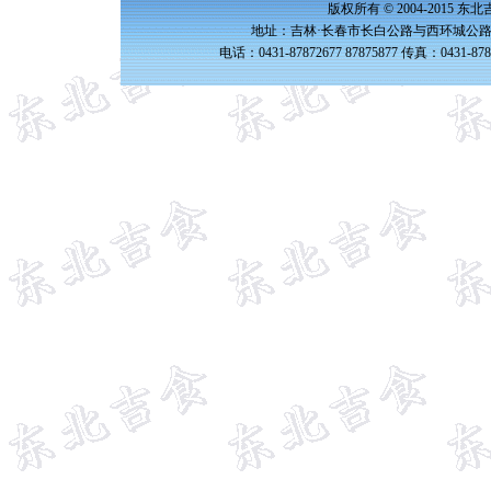
版权所有 © 2004-2015 
地址：吉林·长春市长白公路与西环城公路交
电话：0431-87872677 87875877 传真：0431-87