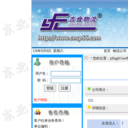
126年8月8日
星期六
首页
|
物流公司
您的位置：pHqghUme
用户名：
密 码：
公司简介：
用户帮助...
555
详细信息：
客户往来业务查询！
企业法人：
1
单位编码：