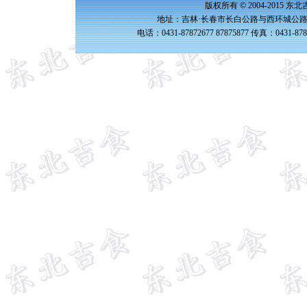
版权所有 © 2004-2015 
地址：吉林·长春市长白公路与西环城公路交
电话：0431-87872677 87875877 传真：0431-87