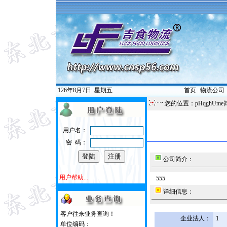
126年8月7日
星期五
首页
|
物流公司
您的位置：pHqghUme
用户名：
密 码：
公司简介：
用户帮助...
555
详细信息：
客户往来业务查询！
企业法人：
1
单位编码：