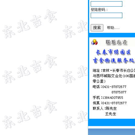
登陆密码：
帮助......