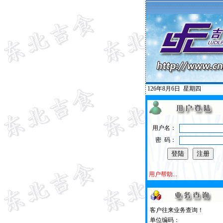
126年8月6日
星期四
用户名：
密 码：
用户帮助...
客户往来业务查询！
单位编码：