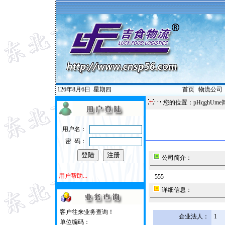
126年8月6日
星期四
首页
|
物流公司
您的位置：pHqghUme
用户名：
密 码：
公司简介：
用户帮助...
555
详细信息：
客户往来业务查询！
企业法人：
1
单位编码：