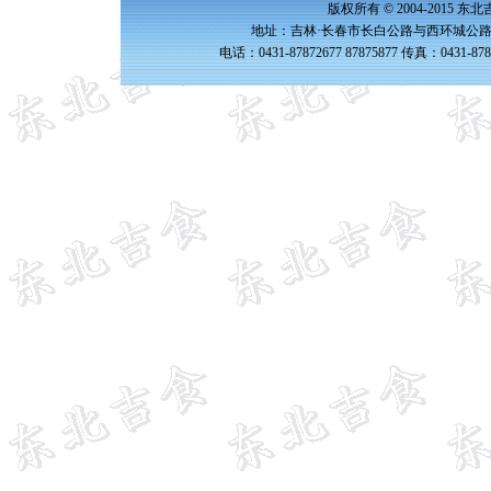
版权所有 © 2004-2015 
地址：吉林·长春市长白公路与西环城公路交
电话：0431-87872677 87875877 传真：0431-87