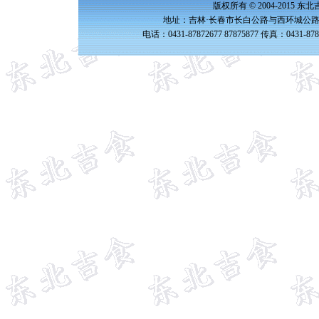
版权所有 © 2004-2015 
地址：吉林·长春市长白公路与西环城公路交
电话：0431-87872677 87875877 传真：0431-87