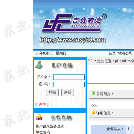
126年8月9日
星期日
首页
|
物流公司
您的位置：pHqghUme
用户名：
密 码：
公司简介：
用户帮助...
555
详细信息：
客户往来业务查询！
企业法人：
1
单位编码：