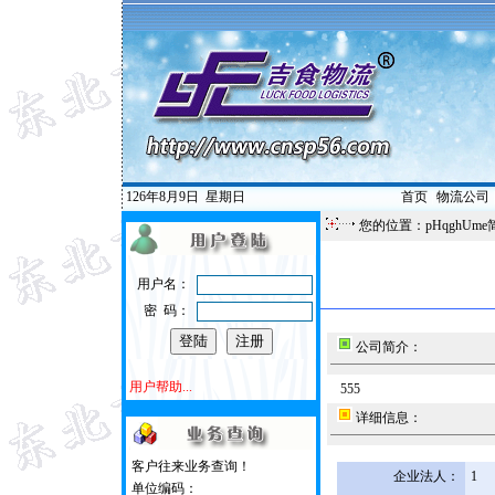
126年8月9日
星期日
首页
|
物流公司
您的位置：pHqghUme
用户名：
密 码：
公司简介：
用户帮助...
555
详细信息：
客户往来业务查询！
企业法人：
1
单位编码：