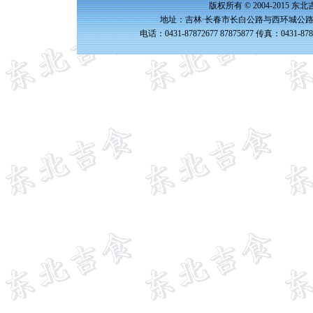
版权所有 © 2004-2015 
地址：吉林·长春市长白公路与西环城公路交
电话：0431-87872677 87875877 传真：0431-87