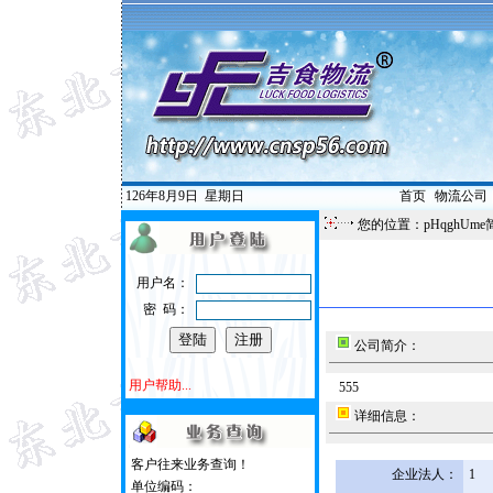
126年8月9日
星期日
首页
|
物流公司
您的位置：pHqghUme
用户名：
密 码：
公司简介：
用户帮助...
555
详细信息：
客户往来业务查询！
企业法人：
1
单位编码：