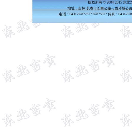
版权所有 © 2004-2015 
地址：吉林·长春市长白公路与西环城公路交
电话：0431-87872677 87875877 传真：0431-87