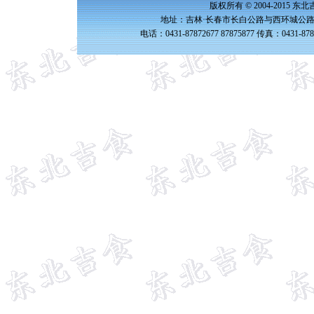
版权所有 © 2004-2015 
地址：吉林·长春市长白公路与西环城公路交
电话：0431-87872677 87875877 传真：0431-87