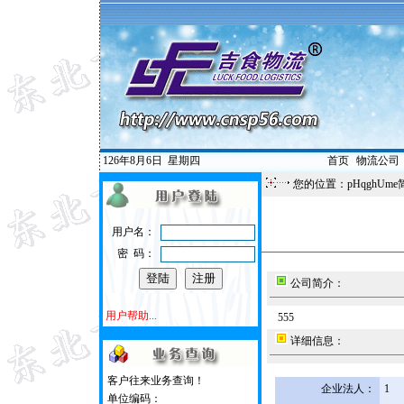
126年8月6日
星期四
首页
|
物流公司
您的位置：pHqghUme
用户名：
密 码：
公司简介：
用户帮助...
555
详细信息：
客户往来业务查询！
企业法人：
1
单位编码：