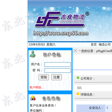
126年8月8日
星期六
首页
|
物流公司
您的位置：pHqghUme
用户名：
密 码：
公司简介：
用户帮助...
555
详细信息：
客户往来业务查询！
企业法人：
1
单位编码：