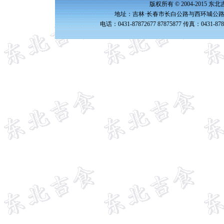
版权所有 © 2004-2015 
地址：吉林·长春市长白公路与西环城公路交
电话：0431-87872677 87875877 传真：0431-87