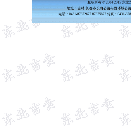
版权所有 © 2004-2015 
地址：吉林·长春市长白公路与西环城公路交
电话：0431-87872677 87875877 传真：0431-87