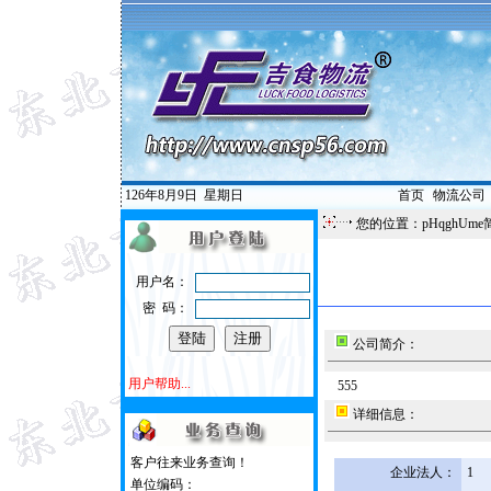
126年8月9日
星期日
首页
|
物流公司
您的位置：pHqghUme
用户名：
密 码：
公司简介：
用户帮助...
555
详细信息：
客户往来业务查询！
企业法人：
1
单位编码：