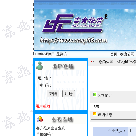
126年8月8日
星期六
首页
|
物流公司
您的位置：pHqghUme
用户名：
密 码：
公司简介：
用户帮助...
555
详细信息：
客户往来业务查询！
企业法人：
1
单位编码：