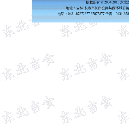
版权所有 © 2004-2015 
地址：吉林·长春市长白公路与西环城公路交
电话：0431-87872677 87875877 传真：0431-87