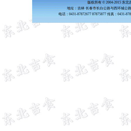
版权所有 © 2004-2015 
地址：吉林·长春市长白公路与西环城公路交
电话：0431-87872677 87875877 传真：0431-87