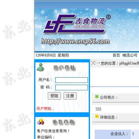
126年8月6日
星期四
首页
|
物流公司
您的位置：pHqghUme
用户名：
密 码：
公司简介：
用户帮助...
555
详细信息：
客户往来业务查询！
企业法人：
1
单位编码：