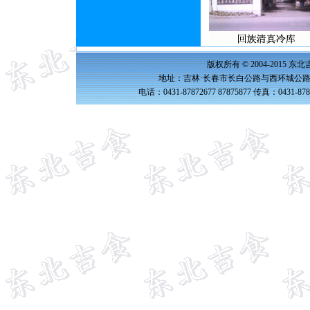
版权所有 © 2004-2015 
地址：吉林·长春市长白公路与西环城公路交
电话：0431-87872677 87875877 传真：0431-87