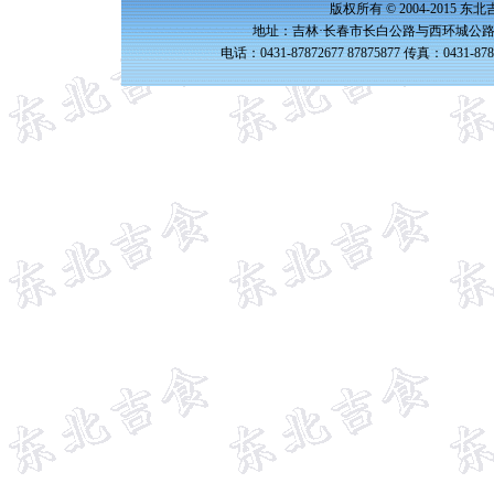
版权所有 © 2004-2015 
地址：吉林·长春市长白公路与西环城公路交
电话：0431-87872677 87875877 传真：0431-87