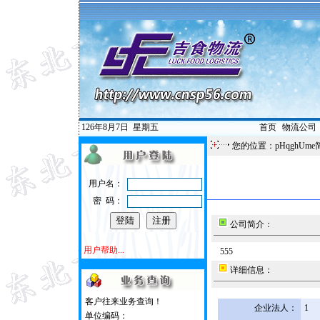
126年8月7日
星期五
首页
|
物流公司
您的位置：pHqghUme
用户名：
密 码：
公司简介：
用户帮助...
555
详细信息：
客户往来业务查询！
企业法人：
1
单位编码：