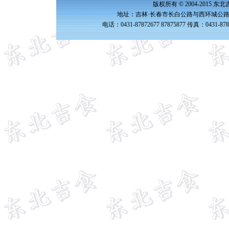
版权所有 © 2004-2015 
地址：吉林·长春市长白公路与西环城公路交
电话：0431-87872677 87875877 传真：0431-87