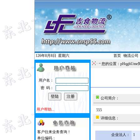
126年8月8日
星期六
首页
|
物流公司
您的位置：pHqghUme
用户名：
密 码：
公司简介：
用户帮助...
555
详细信息：
客户往来业务查询！
企业法人：
1
单位编码：