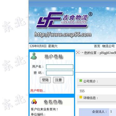
126年8月8日
星期六
首页
|
物流公司
您的位置：pHqghUme
用户名：
密 码：
公司简介：
用户帮助...
555
详细信息：
客户往来业务查询！
企业法人：
1
单位编码：