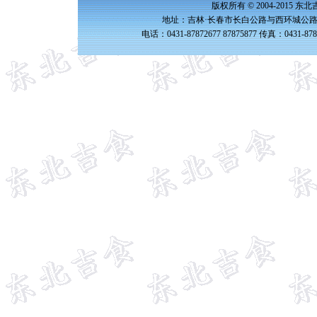
版权所有 © 2004-2015 
地址：吉林·长春市长白公路与西环城公路交
电话：0431-87872677 87875877 传真：0431-87