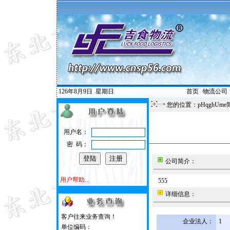
126年8月9日
星期日
首页
|
物流公司
您的位置：pHqghUme
用户名：
密 码：
公司简介：
用户帮助...
555
详细信息：
客户往来业务查询！
企业法人：
1
单位编码：