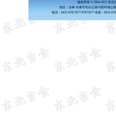
版权所有 © 2004-2015 
地址：吉林·长春市长白公路与西环城公路交
电话：0431-87872677 87875877 传真：0431-87