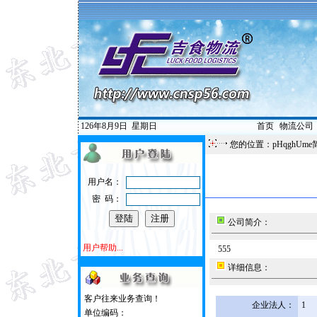
126年8月9日
星期日
首页
|
物流公司
您的位置：pHqghUme
用户名：
密 码：
公司简介：
用户帮助...
555
详细信息：
客户往来业务查询！
企业法人：
1
单位编码：