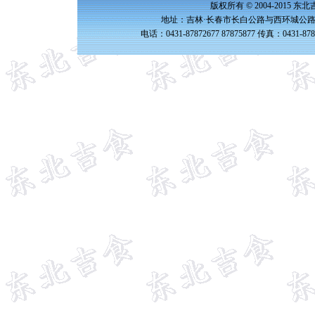
版权所有 © 2004-2015 
地址：吉林·长春市长白公路与西环城公路交
电话：0431-87872677 87875877 传真：0431-87