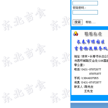
登陆密码：
帮助......