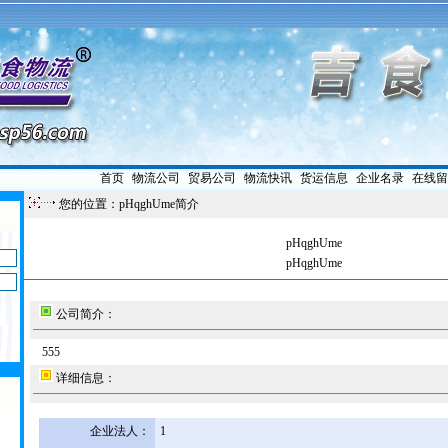
首页
|
物流公司
|
贸易公司
|
物流快讯
|
货运信息
|
企业名录
|
在线留
您的位置：pHqghUme简介
pHqghUme
pHqghUme
公司简介：
555
详细信息：
企业法人：
1