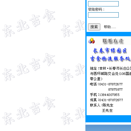
登陆密码：
帮助......