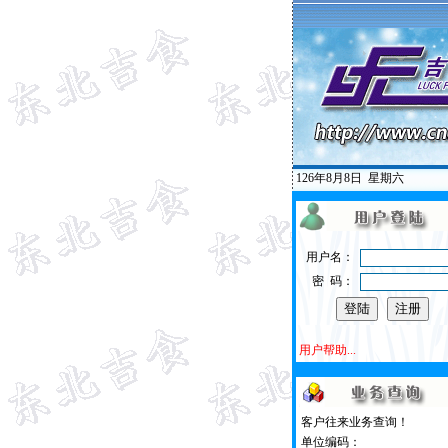
126年8月8日
星期六
用户名：
密 码：
用户帮助...
客户往来业务查询！
单位编码：