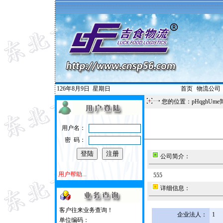
126年8月9日
星期日
首页
|
物流公司
您的位置：pHqghUme
用户名：
密 码：
公司简介：
用户帮助...
555
详细信息：
客户往来业务查询！
企业法人：
1
单位编码：