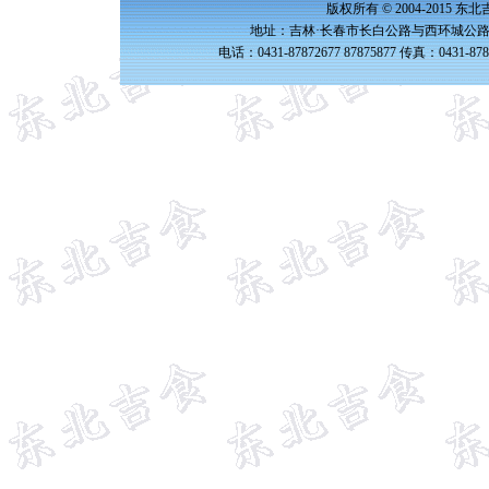
版权所有 © 2004-2015 
地址：吉林·长春市长白公路与西环城公路交
电话：0431-87872677 87875877 传真：0431-87