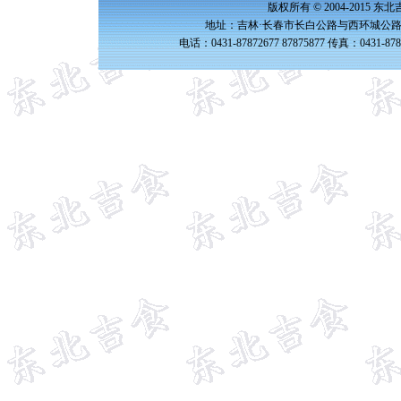
版权所有 © 2004-2015 
地址：吉林·长春市长白公路与西环城公路交
电话：0431-87872677 87875877 传真：0431-87