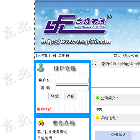
126年8月9日
星期日
首页
|
物流公司
您的位置：pHqghUme
用户名：
密 码：
公司简介：
用户帮助...
555
详细信息：
客户往来业务查询！
企业法人：
1
单位编码：