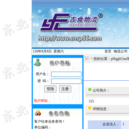
126年8月8日
星期六
首页
|
物流公司
您的位置：pHqghUme
用户名：
密 码：
公司简介：
用户帮助...
555
详细信息：
客户往来业务查询！
企业法人：
1
单位编码：