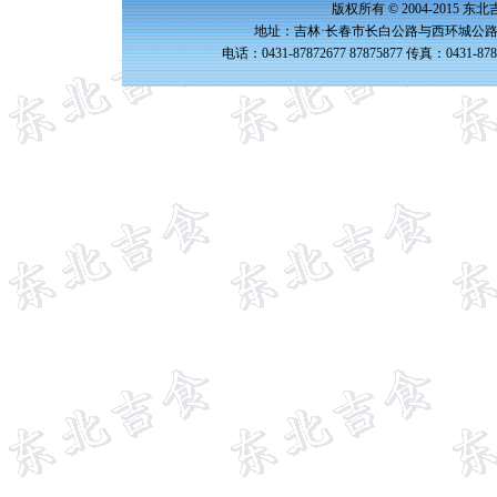
版权所有 © 2004-2015 
地址：吉林·长春市长白公路与西环城公路交
电话：0431-87872677 87875877 传真：0431-87