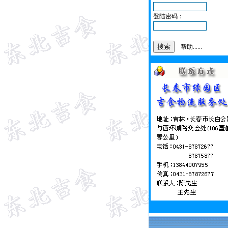
登陆密码：
帮助......