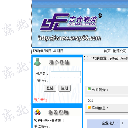
126年8月9日
星期日
首页
|
物流公司
您的位置：pHqghUme
用户名：
密 码：
公司简介：
用户帮助...
555
详细信息：
客户往来业务查询！
企业法人：
1
单位编码：