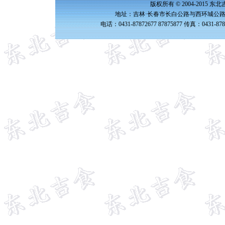
版权所有 © 2004-2015 
地址：吉林·长春市长白公路与西环城公路交
电话：0431-87872677 87875877 传真：0431-87