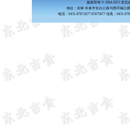
版权所有 © 2004-2015 
地址：吉林·长春市长白公路与西环城公路交
电话：0431-87872677 87875877 传真：0431-87