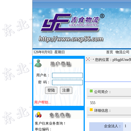
126年8月9日
星期日
首页
|
物流公司
您的位置：pHqghUme
用户名：
密 码：
公司简介：
用户帮助...
555
详细信息：
客户往来业务查询！
企业法人：
1
单位编码：