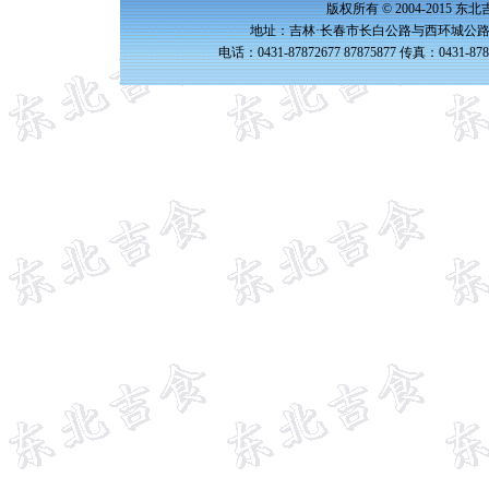
版权所有 © 2004-2015 
地址：吉林·长春市长白公路与西环城公路交
电话：0431-87872677 87875877 传真：0431-87