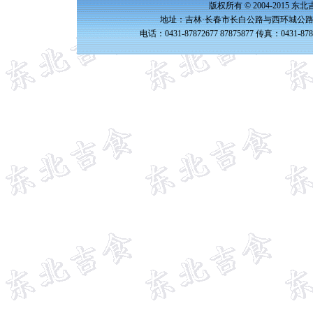
版权所有 © 2004-2015 
地址：吉林·长春市长白公路与西环城公路交
电话：0431-87872677 87875877 传真：0431-87