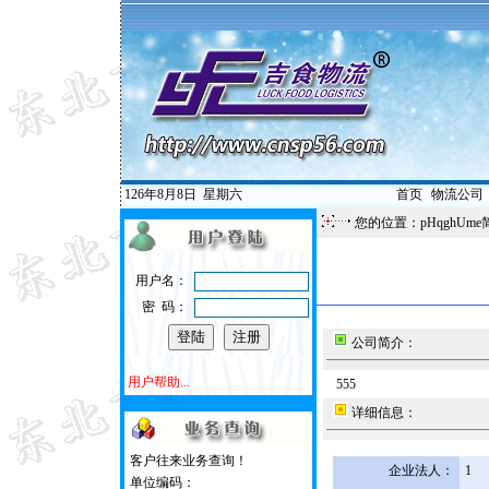
126年8月8日
星期六
首页
|
物流公司
您的位置：pHqghUme
用户名：
密 码：
公司简介：
用户帮助...
555
详细信息：
客户往来业务查询！
企业法人：
1
单位编码：