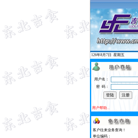
126年8月7日
星期五
用户名：
密 码：
用户帮助...
客户往来业务查询！
单位编码：