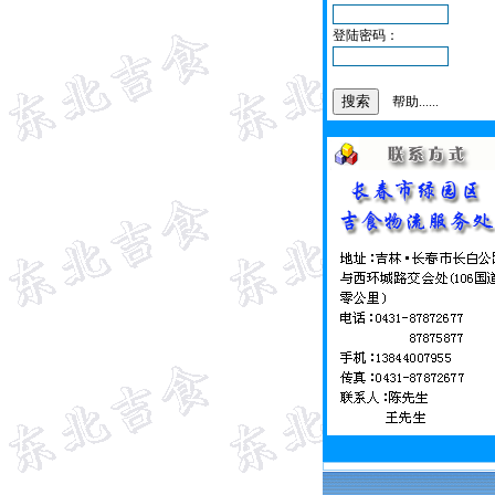
登陆密码：
帮助......