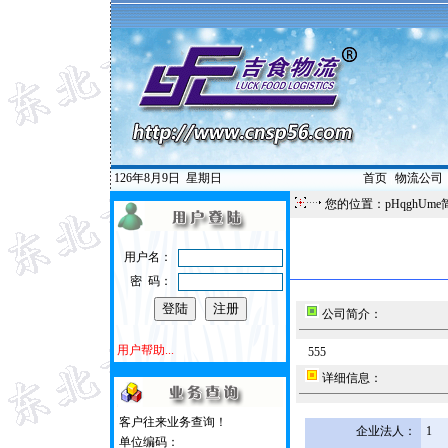
126年8月9日
星期日
首页
|
物流公司
您的位置：pHqghUme
用户名：
密 码：
公司简介：
用户帮助...
555
详细信息：
客户往来业务查询！
企业法人：
1
单位编码：