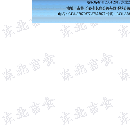
版权所有 © 2004-2015 
地址：吉林·长春市长白公路与西环城公路交
电话：0431-87872677 87875877 传真：0431-87