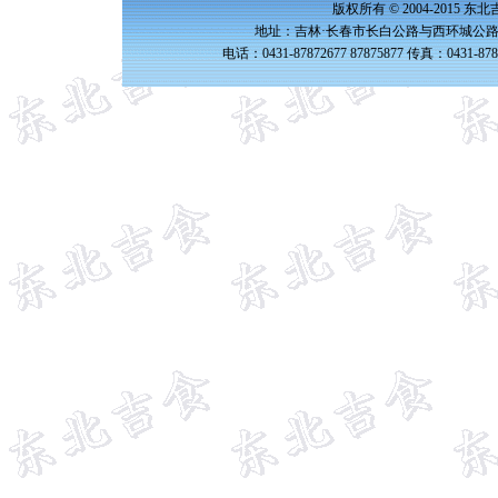
版权所有 © 2004-2015 
地址：吉林·长春市长白公路与西环城公路交
电话：0431-87872677 87875877 传真：0431-87