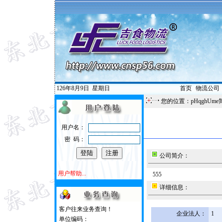
126年8月9日
星期日
首页
|
物流公司
您的位置：pHqghUme
用户名：
密 码：
公司简介：
用户帮助...
555
详细信息：
客户往来业务查询！
企业法人：
1
单位编码：