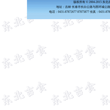
版权所有 © 2004-2015 
地址：吉林·长春市长白公路与西环城公路交
电话：0431-87872677 87875877 传真：0431-87