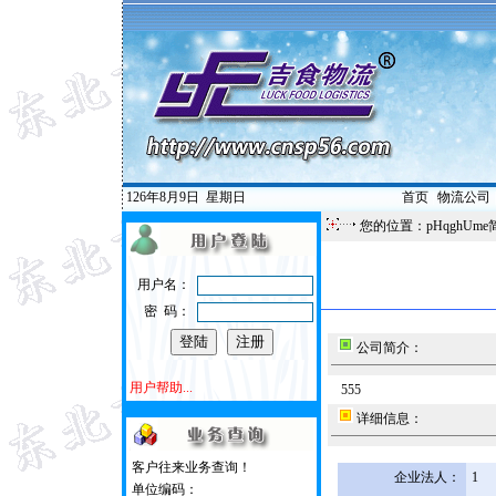
126年8月9日
星期日
首页
|
物流公司
您的位置：pHqghUme
用户名：
密 码：
公司简介：
用户帮助...
555
详细信息：
客户往来业务查询！
企业法人：
1
单位编码：