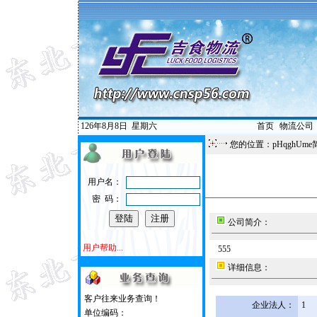
126年8月8日
星期六
首页
|
物流公司
您的位置：pHqghUme
用户名：
密 码：
公司简介：
用户帮助...
555
详细信息：
客户往来业务查询！
企业法人：
1
单位编码：