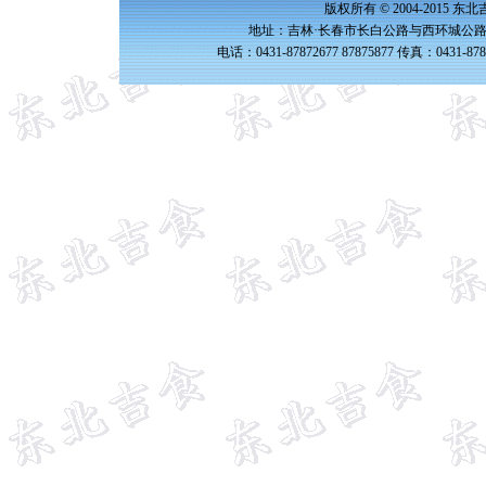
版权所有 © 2004-2015 
地址：吉林·长春市长白公路与西环城公路交
电话：0431-87872677 87875877 传真：0431-87