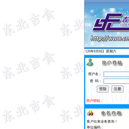
126年8月8日
星期六
用户名：
密 码：
用户帮助...
客户往来业务查询！
单位编码：