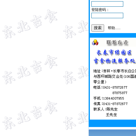
登陆密码：
帮助......