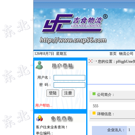
126年8月7日
星期五
首页
|
物流公司
您的位置：pHqghUme
用户名：
密 码：
公司简介：
用户帮助...
555
详细信息：
客户往来业务查询！
企业法人：
1
单位编码：