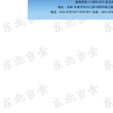
版权所有 © 2004-2015 
地址：吉林·长春市长白公路与西环城公路交
电话：0431-87872677 87875877 传真：0431-87