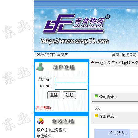
126年8月7日
星期五
首页
|
物流公司
您的位置：pHqghUme
用户名：
密 码：
公司简介：
用户帮助...
555
详细信息：
客户往来业务查询！
企业法人：
1
单位编码：