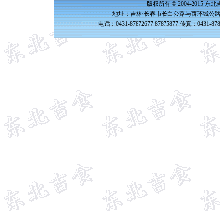
版权所有 © 2004-2015 
地址：吉林·长春市长白公路与西环城公路交
电话：0431-87872677 87875877 传真：0431-87